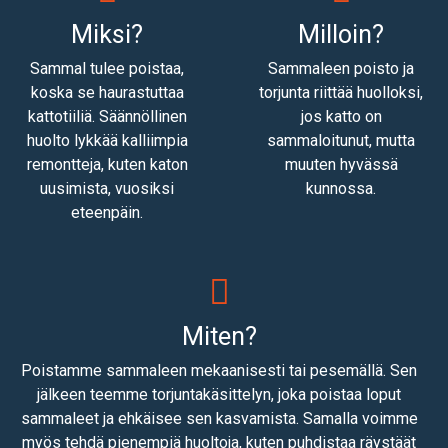
Miksi?
Milloin?
Sammal tulee poistaa,
Sammaleen poisto ja
koska se haurastuttaa
torjunta riittää huolloksi,
kattotiiliä. Säännöllinen
jos katto on
huolto lykkää kalliimpia
sammaloitunut, mutta
remontteja, kuten katon
muuten hyvässä
uusimista, vuosiksi
kunnossa.
eteenpäin.
Miten?
Poistamme sammaleen mekaanisesti tai pesemällä. Sen
jälkeen teemme torjuntakäsittelyn, joka poistaa loput
sammaleet ja ehkäisee sen kasvamista. Samalla voimme
myös tehdä pienempiä huoltoja, kuten puhdistaa räystäät