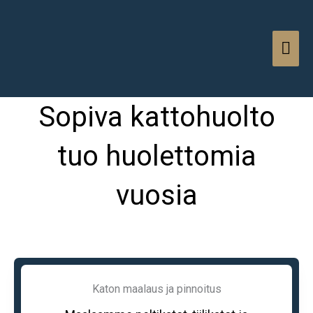
Siirry
PÄÄ
sisältöön
Sopiva kattohuolto
tuo huolettomia
vuosia
Katon maalaus ja pinnoitus