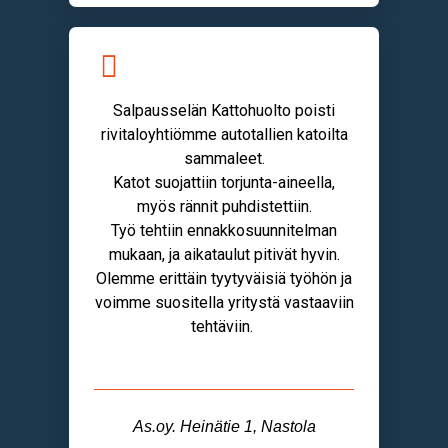
Salpausselän Kattohuolto poisti
rivitaloyhtiömme autotallien katoilta
sammaleet.
Katot suojattiin torjunta-aineella,
myös rännit puhdistettiin.
Työ tehtiin ennakkosuunnitelman
mukaan, ja aikataulut pitivät hyvin.
Olemme erittäin tyytyväisiä työhön ja
voimme suositella yritystä vastaaviin
tehtäviin.
As.oy. Heinätie 1, Nastola