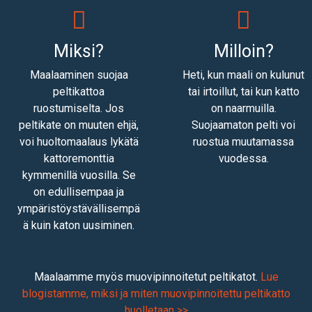
Miksi?
Milloin?
Maalaaminen suojaa
Heti, kun maali on kulunut
peltikattoa
tai irtoillut, tai kun katto
ruostumiselta. Jos
on naarmuilla.
peltikate on muuten ehjä,
Suojaamaton pelti voi
voi huoltomaalaus lykätä
ruostua muutamassa
kattoremonttia
vuodessa.
kymmenillä vuosilla. Se
on edullisempaa ja
ympäristöystävällisempä
ä kuin katon uusiminen.
Maalaamme myös muovipinnoitetut peltikatot.
Lue
blogistamme, miksi ja miten muovipinnoitettu peltikatto
huolletaan >>