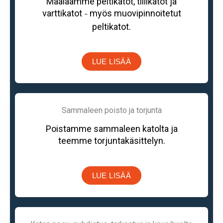
Maalaamme peltikatot, tiilikatot ja
varttikatot
myös muovipinnoitetut
–
peltikatot.
LUE LISÄÄ
Sammaleen poisto ja torjunta
Poistamme sammaleen katolta ja
teemme torjuntakäsittelyn.
LUE LISÄÄ